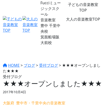
Fucciミュー
子どもの音楽教室
ジックスク
TOP
ール
大人の音楽教室TOP
音楽教室
豊中 千里中
央校
箕面船場阪
大前校
HOME
>
ブログ
>
受付ブログ
>
★★★オープンしまし
た★★★
受付ブログ
★★★オープンしました★★★
2017年10月4日
大阪府 豊中市・千里中央の音楽教室