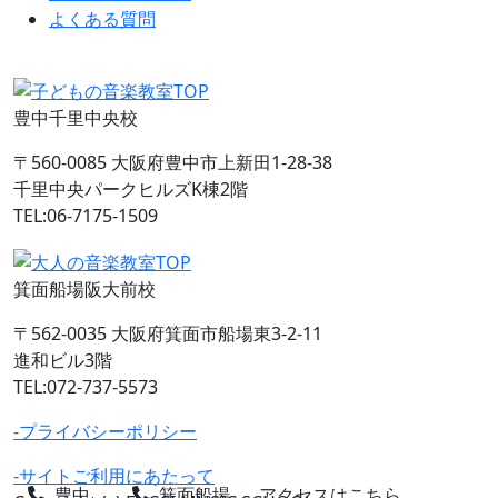
よくある質問
豊中千里中央校
〒560-0085 大阪府豊中市上新田1-28-38
千里中央パークヒルズK棟2階
TEL:06-7175-1509
箕面船場阪大前校
〒562-0035 大阪府箕面市船場東3-2-11
進和ビル3階
TEL:072-737-5573
-プライバシーポリシー
-サイトご利用にあたって
豊中
箕面船場
アクセスはこちら