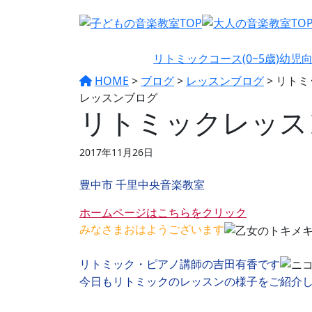
リトミックコース(0~5歳)
幼児向
HOME
>
ブログ
>
レッスンブログ
>
リトミ
レッスンブログ
リトミックレッス
2017年11月26日
豊中市 千里中央音楽教室
ホームページはこちらをクリック
みなさまおはようございます
リトミック・ピアノ講師の吉田有香です
今日もリトミックのレッスンの様子をご紹介