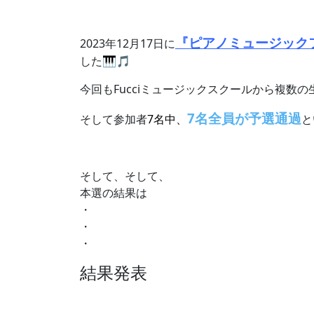
『ピアノミュージックフ
2023年12月17日に
した🎹🎵
今回もFucciミュージックスクールから複数
7名全員
が予選通過
そして参加者
7名中、
と
そして、そして、
本選の結果は
・
・
・
結果発表