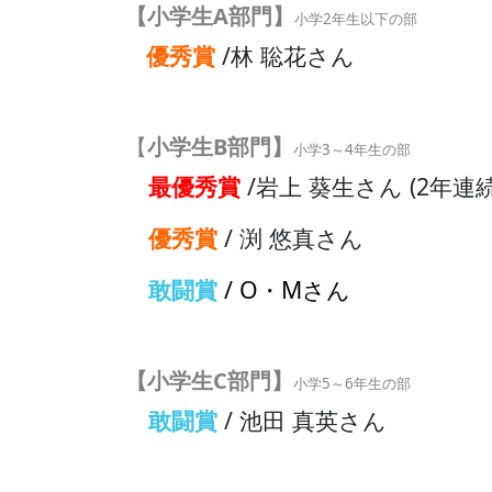
【小学生A部門】
小学2年生以下の部
優秀賞
/林 聡花さん
【
小学生B部門】
小学3～4年生の部
最優秀賞
/岩上 葵生さん (2年連
優秀賞
/ 渕 悠真さん
敢闘賞
/ O・Mさん
【小学生C部門
】
小学5～6年生の部
敢闘賞
/ 池田 真英さん