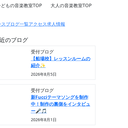
子どもの音楽教室TOP
大人の音楽教室TOP
ース
ブログ一覧
アクセス
求人情報
近のブログ
受付ブログ
【船場校】レッスンルームの
紹介✨
2026年8月5日
受付ブログ
新Fucciテーマソングを制作
中！制作の裏側をインタビュ
ー🎤🎵
2026年8月1日