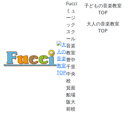
Fucci
子どもの音楽教室
ミュ
TOP
ージ
大人の音楽教室
ック
TOP
スク
ール
音楽
教室
豊中
千里
中央
校
箕面
船場
阪大
前校