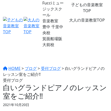
Fucciミュー
子どもの音楽教室
ジックスク
TOP
ール
大人の音楽教室TOP
音楽教室
豊中 千里中
央校
箕面船場阪
大前校
HOME
>
ブログ
>
受付ブログ
>
白いグランドピアノの
レッスン室をご紹介‼
受付ブログ
白いグランドピアノのレッスン
室をご紹介‼
2021年10月20日